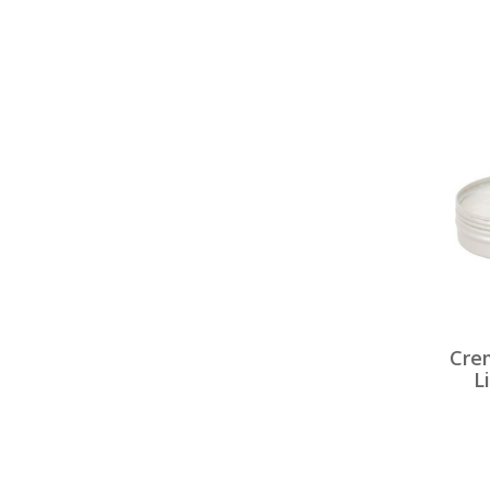
Cre
L