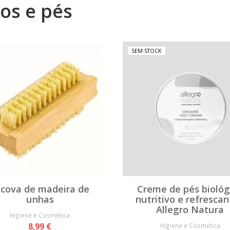
os e pés
SEM STOCK
scova de madeira de
Creme de pés biológ
unhas
nutritivo e refrescan
Allegro Natura
Higiene e Cosmética
8,99 €
Higiene e Cosmética