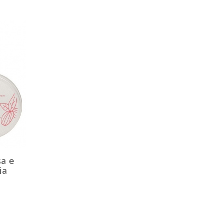
sa e
ia