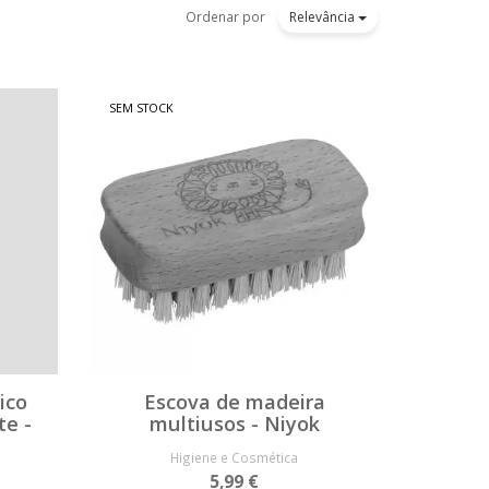
Ordenar por
Relevância
SEM STOCK
ico
Escova de madeira
te -
multiusos - Niyok
Higiene e Cosmética
5,99 €