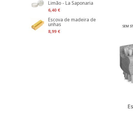
Limão - La Saponaria
6,40 €
Escova de madeira de
unhas
SEM S
8,99 €
E