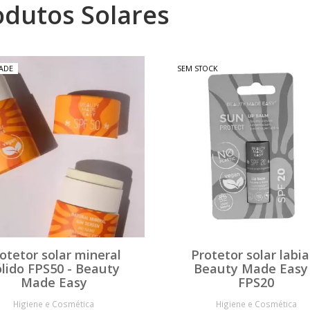
odutos Solares
ADE
SEM STOCK
otetor solar mineral
Protetor solar labial
ólido FPS50 - Beauty
Beauty Made Easy
Made Easy
FPS20
Higiene e Cosmética
Higiene e Cosmética