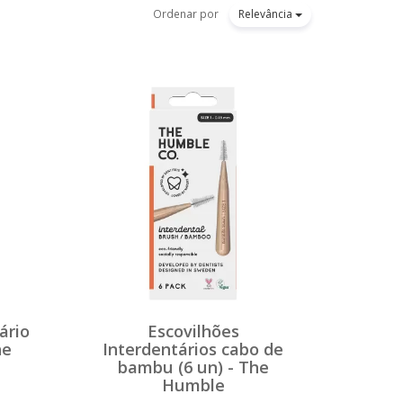
Ordenar por
Relevância
ário
Escovilhões
he
Interdentários cabo de
bambu (6 un) - The
Humble