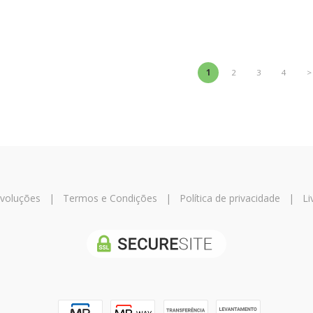
1
2
3
4
>
evoluções
|
Termos e Condições
|
Política de privacidade
|
Li