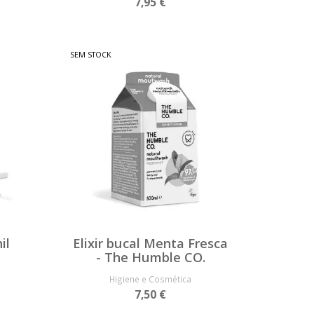
7,95 €
SEM STOCK
il
Elixir bucal Menta Fresca
- The Humble CO.
Higiene e Cosmética
7,50 €