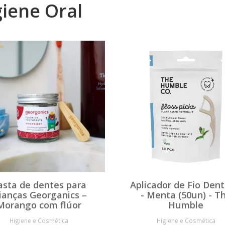
giene Oral
asta de dentes para
Aplicador de Fio Dent
rianças Georganics –
- Menta (50un) - T
Morango com flúor
Humble
Higiene e Cosmética
Higiene e Cosmética