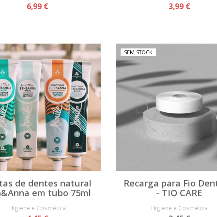
6,99 €
3,99 €
SEM STOCK
tas de dentes natural
Recarga para Fio Den
&Anna em tubo 75ml
- TIO CARE
Higiene e Cosmética
Higiene e Cosmética