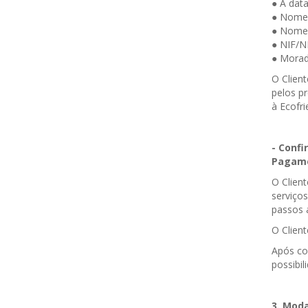
● A data
● Nome 
● Nome 
● NIF/NI
● Morada
O Clien
pelos pr
à Ecofri
- Confi
Pagam
O Clien
serviço
passos a
O Clien
Após co
possibi
3. Mod