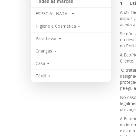
Todas as marcas
1. Util
A utiliz
ESPECIAL NATAL
disposi
aceda à 
Higiene e Cosmética
Se não a
Para Levar
ou desc
na Polít
Crianças
A Ecofri
Cliente.
Casa
O trata
Têxtil
designa
proteção
(“Regula
No caso
legalmen
utilizaç
A Ecofr
da info
existe a