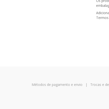
Os prod
embalag
Adicion
Termos 
Métodos de pagamento e envio
|
Trocas e d