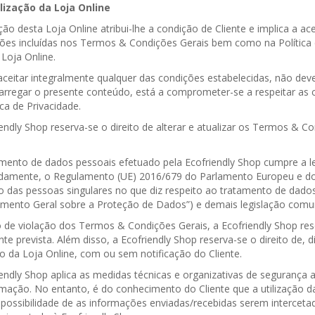
ização da Loja Online
ação desta Loja Online atribui-lhe a condição de Cliente e implica a a
ções incluídas nos Termos & Condições Gerais bem como na Polític
Loja Online.
ceitar integralmente qualquer das condições estabelecidas, não deverá 
arregar o presente conteúdo, está a comprometer-se a respeitar as
ica de Privacidade.
endly Shop reserva-se o direito de alterar e atualizar os Termos & 
mento de dados pessoais efetuado pela Ecofriendly Shop cumpre a le
damente, o Regulamento (UE) 2016/679 do Parlamento Europeu e do Co
 das pessoas singulares no que diz respeito ao tratamento de dados 
mento Geral sobre a Proteção de Dados”) e demais legislação comunit
 de violação dos Termos & Condições Gerais, a Ecofriendly Shop rese
te prevista. Além disso, a Ecofriendly Shop reserva-se o direito de,
ão da Loja Online, com ou sem notificação do Cliente.
iendly Shop aplica as medidas técnicas e organizativas de segurança
rmação. No entanto, é do conhecimento do Cliente que a utilização d
 possibilidade de as informações enviadas/recebidas serem interceta