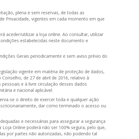
ceitação, plena e sem reservas, de todas as
a de Privacidade, vigentes em cada momento em que
aceder/utilizar a loja online. Ao consultar, utilizar
 condições estabelecidas neste documento e
Condições Gerais periodicamente e sem aviso prévio do
gislação vigente em matéria de proteção de dados,
nselho, de 27 de abril de 2016, relativo à
pessoais e à livre circulação desses dados
ária e nacional aplicável.
rva-se o direito de exercer toda e qualquer ação
 discricionariamente, dar como terminado o acesso ou
 adequadas e necessárias para assegurar a segurança
a Loja Online poderá não ser 100% segura, pelo que,
das por partes não autorizadas, não podendo tal