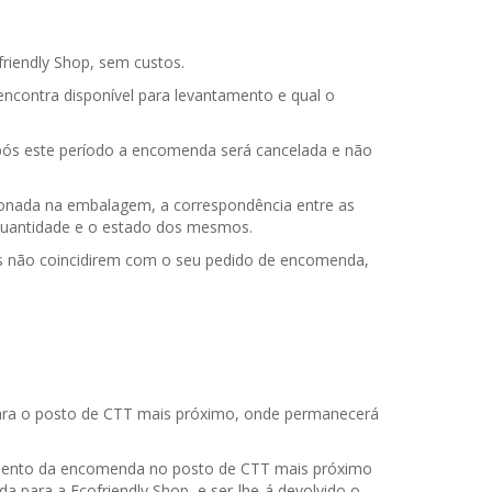
riendly Shop, sem custos.
ncontra disponível para levantamento e qual o
Após este período a encomenda será cancelada e não
ionada na embalagem, a correspondência entre as
a quantidade e o estado dos mesmos.
os não coincidirem com o seu pedido de encomenda,
ara o posto de CTT mais próximo, onde permanecerá
ntamento da encomenda no posto de CTT mais próximo
 para a Ecofriendly Shop, e ser-lhe-á devolvido o