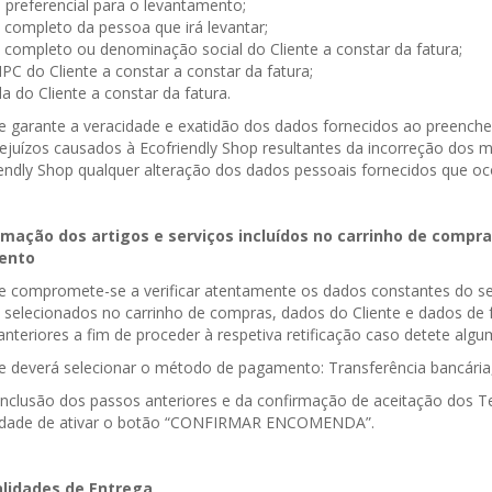
 preferencial para o levantamento;
completo da pessoa que irá levantar;
completo ou denominação social do Cliente a constar da fatura;
PC do Cliente a constar a constar da fatura;
 do Cliente a constar da fatura.
te garante a veracidade e exatidão dos dados fornecidos ao preenche
ejuízos causados à Ecofriendly Shop resultantes da incorreção dos m
endly Shop qualquer alteração dos dados pessoais fornecidos que oco
rmação dos artigos e serviços incluídos no carrinho de comp
ento
te compromete-se a verificar atentamente os dados constantes do 
s selecionados no carrinho de compras, dados do Cliente e dados d
nteriores a fim de proceder à respetiva retificação caso detete alg
te deverá selecionar o método de pagamento: Transferência bancária
nclusão dos passos anteriores e da confirmação de aceitação dos Te
lidade de ativar o botão “CONFIRMAR ENCOMENDA”.
alidades de Entrega