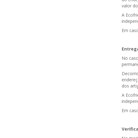
valor d
A Ecofr
indepen
Em caso
Entrega
No caso
permanec
Decorri
endereç
dos art
A Ecofr
indepen
Em caso
Verific