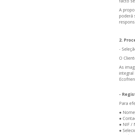
facto se
A propos
poderá 
respons
2. Pro
- Seleçã
O Clien
As imag
integral
Ecofrien
- Regis
Para efe
● Nome 
● Contac
● NIF / 
● Selec