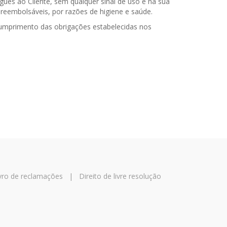
es ao Cliente, sem qualquer sinal de uso e na sua
reembolsáveis, por razões de higiene e saúde.
cumprimento das obrigações estabelecidas nos
vro de reclamações
|
Direito de livre resolução