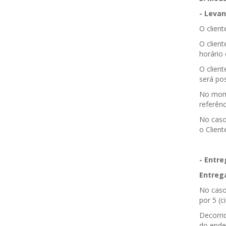
- Leva
O clien
O clien
horário
O clien
será pos
No mome
referênc
No caso
o Client
- Entre
Entreg
No caso
por 5 (c
Decorri
do ende