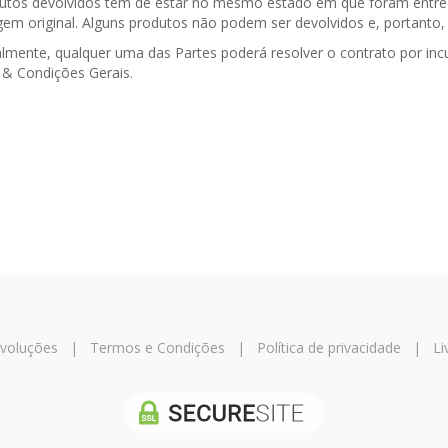
utos devolvidos têm de estar no mesmo estado em que foram entregu
em original. Alguns produtos não podem ser devolvidos e, portanto, 
almente, qualquer uma das Partes poderá resolver o contrato por in
& Condições Gerais.
evoluções
|
Termos e Condições
|
Política de privacidade
|
Li