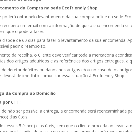
ntamento da Compra na sede Ecofriendly Shop
te poderá optar pelo levantamento da sua compra online na sede Ecof
te receberá um email com a informação de que a sua encomenda se e
 em que o poderá fazer.
te dispõe de 60 dias para fazer o levantamento da sua encomenda. 
sível pedir o reembolso.
nto da recolha, o Cliente deve verificar toda a mercadoria acondic
ias dos artigos adquiridos e as referências dos artigos entregues, 
 de detetar defeitos ou danos nos artigos e/ou no caso de os artig
e deverá de imediato comunicar essa situação à Ecofriendly Shop.
ga da Compra ao Domicílio
a por CTT:
 de não ser possível a entrega, a encomenda será reencaminhada p
inco) dias úteis.
dos esses 5 (cinco) dias úteis, sem que o cliente proceda ao leva
reço postal indicado para a entrega, a encomenda será reencaminhada