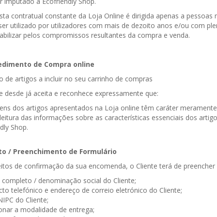
r imputado à Ecofriendly Shop.
ta contratual constante da Loja Online é dirigida apenas a pessoas 
ser utilizado por utilizadores com mais de dezoito anos e/ou com pl
abilizar pelos compromissos resultantes da compra e venda.
cedimento de Compra online
o de artigos a incluir no seu carrinho de compras
te desde já aceita e reconhece expressamente que:
ens dos artigos apresentados na Loja online têm caráter meramente i
 leitura das informações sobre as características essenciais dos arti
dly Shop.
to / Preenchimento de Formulário
itos de confirmação da sua encomenda, o Cliente terá de preencher u
completo / denominação social do Cliente;
to telefónico e endereço de correio eletrónico do Cliente;
NIPC do Cliente;
ionar a modalidade de entrega;