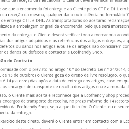
nto da receção da mercadoria, o Cliente deverá verificar imediat
-se que a encomenda foi entregue ao Cliente pelos CTT e DHL em boa
 da receção da mesma, qualquer dano ou incidência no formulário ‘C
s de entrega CTT. e DHL. As transportadoras só aceitarão reclamaçõ
bilizada a embalagem original da encomenda, pelo que será imprescin
nto da entrega, o Cliente deverá verificar toda a mercadoria acon
cias dos artigos adquiridos e as referências dos artigos entregues,
 defeitos ou danos nos artigos e/ou se os artigos não coincidirem c
car os danos ou defeitos e contactar a Ecofriendly Shop.
ção do Contrato
rmidade com o previsto no artigo 10.º do Decreto-Lei n.º 24/2014, de
 de 15 de outubro) o Cliente goza do direito de livre resolução, o qu
té 14 (catorze) dias após a data de entrega dos artigos, caso em qu
s os encargos de transporte de recolha dos artigos entre a morada 
aso, o Cliente mais aceita e reconhece que a Ecofriendly Shop proce
s encargos de transporte de recolha, no prazo máximo de 14 (catorze
vido da Ecofriendly Shop, seja a que título for. O Cliente, ou o seu
nto da entrega.
xercício deste direito, deverá o Cliente entrar em contacto com a Eco