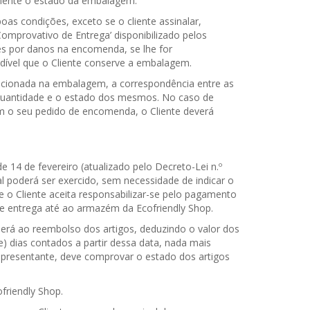
amente o estado da embalagem.
s condições, exceto se o cliente assinalar,
omprovativo de Entrega’ disponibilizado pelos
es por danos na encomenda, se lhe for
dível que o Cliente conserve a embalagem.
dicionada na embalagem, a correspondência entre as
 a quantidade e o estado dos mesmos. No caso de
om o seu pedido de encomenda, o Cliente deverá
 14 de fevereiro (atualizado pelo Decreto-Lei n.º
al poderá ser exercido, sem necessidade de indicar o
e o Cliente aceita responsabilizar-se pelo pagamento
de entrega até ao armazém da Ecofriendly Shop.
derá ao reembolso dos artigos, deduzindo o valor dos
) dias contados a partir dessa data, nada mais
 representante, deve comprovar o estado dos artigos
friendly Shop.