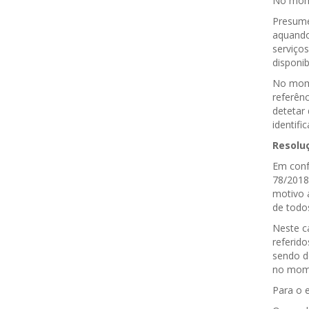
No mome
Presume
aquando
serviço
disponi
No mome
referên
detetar
identifi
Resolu
Em confo
78/2018,
motivo a
de todo
Neste c
referido
sendo de
no mome
Para o e