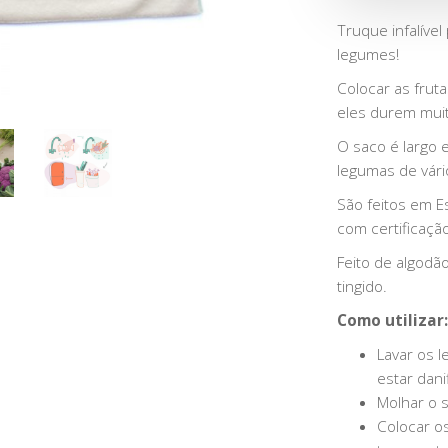
Truque infalível 
legumes!
Colocar as frut
eles durem mui
O saco é largo e
legumas de vári
São feitos em 
com certificaç
Feito de algodã
tingido.
Como utilizar:
Lavar os 
estar dani
Molhar o 
Colocar o