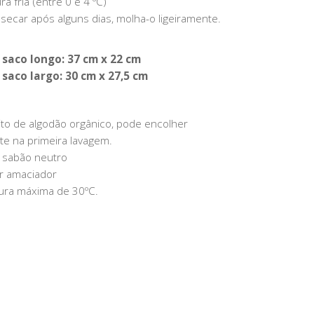
a fria (entre 0 e 4 ºC)
secar após alguns dias, molha-o ligeiramente.
saco longo: 37 cm x 22 cm
saco largo: 30 cm x 27,5 cm
ito de algodão orgânico, pode encolher
te na primeira lavagem.
 sabão neutro
ar amaciador
ra máxima de 30ºC.