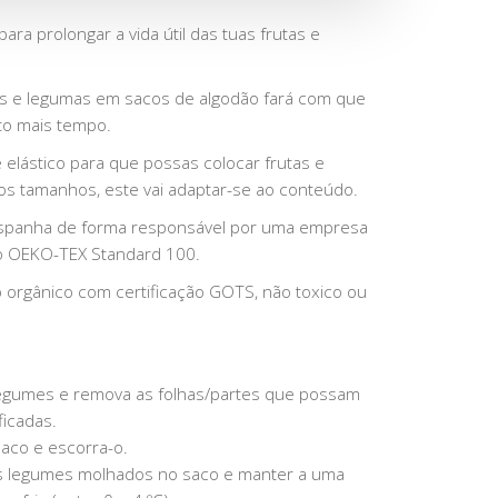
para prolongar a vida útil das tuas frutas e
as e legumas em sacos de algodão fará com que
to mais tempo.
 elástico para que possas colocar frutas e
os tamanhos, este vai adaptar-se ao conteúdo.
Espanha de forma responsável por uma empresa
ão OEKO-TEX Standard 100.
o orgânico com certificação GOTS, não toxico ou
legumes e remova as folhas/partes que possam
ficadas.
saco e escorra-o.
s legumes molhados no saco e manter a uma