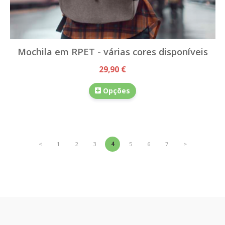
Mochila em RPET - várias cores disponíveis
29,90 €
Opções
<
1
2
3
4
5
6
7
>