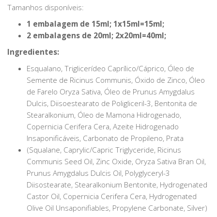
Tamanhos disponíveis:
1 embalagem de 15ml; 1x15ml=15ml;
2 embalagens de 20ml; 2x20ml=40ml;
Ingredientes:
Esqualano, Triglicerídeo Caprílico/Cáprico, Óleo de
Semente de Ricinus Communis, Óxido de Zinco, Óleo
de Farelo Oryza Sativa, Óleo de Prunus Amygdalus
Dulcis, Diisoestearato de Poligliceril-3, Bentonita de
Stearalkonium, Óleo de Mamona Hidrogenado,
Copernicia Cerifera Cera, Azeite Hidrogenado
Insaponificáveis, Carbonato de Propileno, Prata
(Squalane, Caprylic/Capric Triglyceride, Ricinus
Communis Seed Oil, Zinc Oxide, Oryza Sativa Bran Oil,
Prunus Amygdalus Dulcis Oil, Polyglyceryl-3
Diisostearate, Stearalkonium Bentonite, Hydrogenated
Castor Oil, Copernicia Cerifera Cera, Hydrogenated
Olive Oil Unsaponifiables, Propylene Carbonate, Silver)